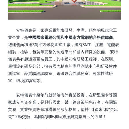
安特儀表是一家專業電能表研發、生產、銷售的現代化工
業企業，是
中國國家電網公司和中國南方電網的合格供應商
。
總建筑面積達3萬平方米花園式工廠，擁有SMT、注塑、電能表
組裝，檢驗，包裝等完整的制造車間和國內
精良
的設備。 安特
儀表共有超過四百名員工，其中近70名研發工程師，在深圳、
廣州設有研發分部，擁有國內精良的產品測試中心和研發軟件
測試室、品質驗證試驗室、電磁兼容性試驗室、可靠性試驗
室、環境試驗室等。
安特儀表十幾年前就開始海外實業投資，在斯里蘭卡等國
家成立合資企業，是踐行國家一帶一路政策的先行者，在國際
貿易、實業投資等領域構筑開放新格局，堅持“引進來”和“走出
去”互動交融，為國家興旺和民族振興貢獻自己的力量！